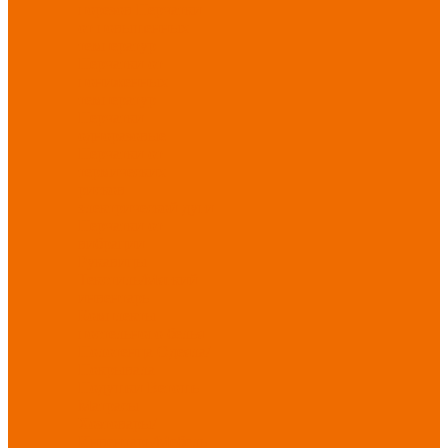
порезов
Перчатки
от повышенных
температур
Перчатки от
пониженных
температур
Перчатки
одноразовые
Перчатки от
термических
рисков
электрической дуги
Перчатки от
вибрации
Рукавицы
Текстиль/Мягкий
инвентарь
Комплекты
постельного белья
Полотенца
Одеяла/
Покрывала
Подушки
Ветошь
Матрасы
Хозтовары/
Инвентарь/Мебель