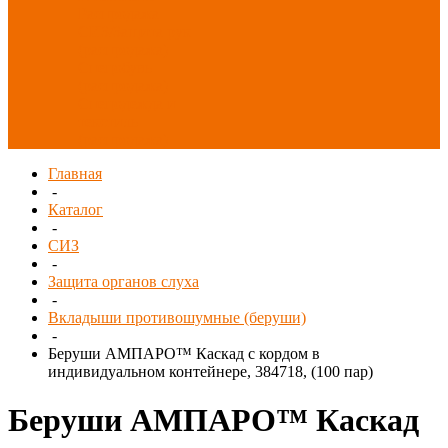
Распродажа
СИЗ/Защита рук
(распродажа)
Спецобувь
(распродажа)
Спецодежда и
текстиль
(распродажа)
Главная
-
Каталог
-
СИЗ
-
Защита органов слуха
-
Вкладыши противошумные (беруши)
-
Беруши АМПАРО™ Каскад с кордом в
индивидуальном контейнере, 384718, (100 пар)
Беруши АМПАРО™ Каскад