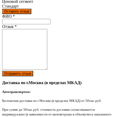
Ценовой сегмент
Стандарт
Оставить отзыв
Ваш отзыв был отправлен!
ФИО
*
Отзыв
*
Отправить отзыв
Доставка по г.Москва (в пределах МКАД)
Автотранспортом:
Бесплатная доставка по г.Москва (в пределах МКАД) от 50тыс.руб.
При сумме до 50тыс.руб. стоимость доставки согласовывается
индивидуально (в зависимости от километража и объема/веса заказанного