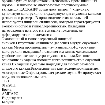
органа слуха от воздействия интенсивных промышленных
шумов. Силиконовые многоразовые противошумные
вкладыши КАСКАД® со шнуром имеют 4-х ярусную
купольную конструкцию, подходящую для слуховых каналов
различного размера. В производстве этих вкладышей
используется пищевой силикагель, который характеризуется
экологичностью и гипоаллергенностью. Вкладыши
изготовленые из этого материала не токсичны, не
деформируются и не ломаются.
Экологичный и гипоаллергенный пищевой
силикон.Отсутствие излишнего давления внутри слухового
канала.Метод производства – вулканизация.4-х уровневая
конструкция вкладышей позволяет им занять максимально
удобное положение внутри слухового канала.Большое
основание вкладыша поможет легко вставить его в слуховой
канал.Вкладыши идеально подходят для любых размеров
слухового канала.Безопасные, мягкие, водонепроницаемые,
многоразовые.Отфильтровывает резкие звуки. Не пропускает
воду, но позволяет слышать.
ТР/ТС
019/2011
Бренд
АМПАРО
Вид изделия
Беруши