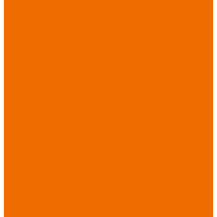
Хозинвентарь
Бытовая химия
Мебель
По отраслям
Лаборатории, НИИ
Медицина
Пищевое
производство
ХоРеКа
Сварочные
работы
Торговля
Дача, сад, огород
Автосервисы
Рыбная
промышленность
Логистика
ЖКХ
Охрана, ЧОП
Водители
Дорожные работы
Промышленность
Сельское хозяйство
Строительство
Тяжелая
промышленность
Акция АВГУСТ
PROFLINE