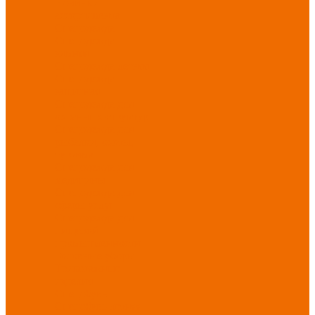
Новинки
ассортимента
Спецодежда
Спецодежда
зимняя
Спецодежда летняя
Спецодежда
защитная
Спецодежда для
охранных структур
Спецодежда для
рыбалки, охоты,
туризма
Спецодежда для
медицины
Спецодежда для
сферы услуг
Спецодежда для
пищевой
промышленности
Головные уборы
Трикотажные
изделия
Спецобувь
Спецобувь летняя