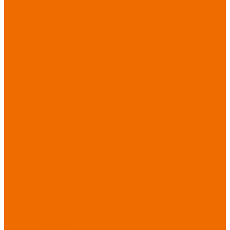
Спецобувь зимняя
Спецобувь
медицинская и
повседневная
Спецобувь
термостойкая
Спецобувь для
охранных структур
Спецобувь
влагозащитная
Спецобувь для
рыбалки, охоты,
туризма
Обувь для
дачи, сада, огорода
СИЗ
Защита головы
Защита лица и
органов зрения
Комбинезоны
защитные
Защита
органов дыхания
Защита органов
слуха
Защита от
падений с высоты
Фартуки,