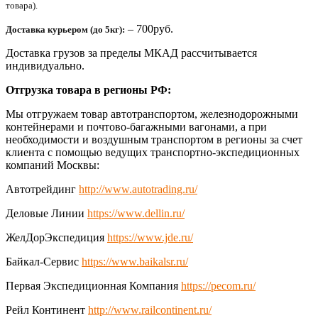
товара).
– 700руб.
Доставка курьером (до 5кг):
Доставка грузов за пределы МКАД рассчитывается
индивидуально.
Отгрузка товара в регионы РФ:
Мы отгружаем товар автотранспортом, железнодорожными
контейнерами и почтово-багажными вагонами, а при
необходимости и воздушным транспортом в регионы за счет
клиента с помощью ведущих транспортно-экспедиционных
компаний Москвы:
Автотрейдинг
http://www.autotrading.ru/
Деловые Линии
https://www.dellin.ru/
ЖелДорЭкспедиция
https://www.jde.ru/
Байкал-Сервис
https://www.baikalsr.ru/
Первая Экспедиционная Компания
https://pecom.ru/
Рейл Континент
http://www.railcontinent.ru/