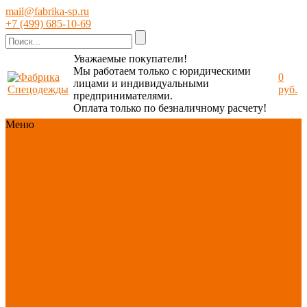
mail@fabrika-sp.ru
+7 (499) 685-10-69
Уважаемые покупатели!
Мы работаем только с юридическими
0
лицами и индивидуальными
руб.
предпринимателями.
Оплата только по безналичному расчету!
Меню
Каталог
Каталог
Новинки
ассортимента
Спецодежда
Спецобувь
СИЗ
Защита рук
Текстиль/Мягкий
инвентарь
Хозтовары/
Инвентарь/Мебель
По отраслям
Акция
АВГУСТ
PROFLINE
Распродажа